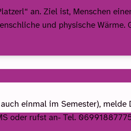
atzerl“ an. Ziel ist, Menschen eine
menschliche und physische Wärme.
.
t auch einmal im Semester), melde 
MS oder rufst an- Tel. 0699188777