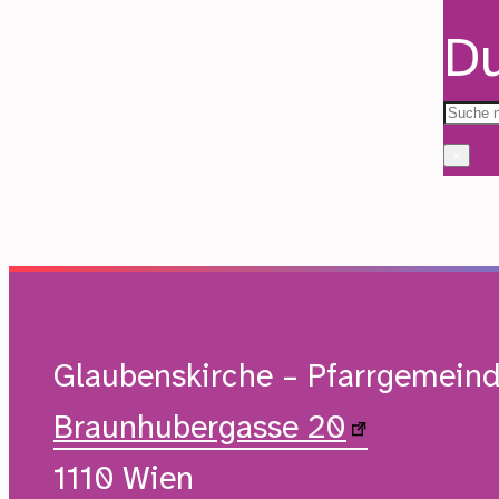
Du
×
Glaubenskirche – Pfarrgemein
Braunhubergasse 20
1110 Wien