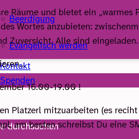
re Räume und bietet ein „warmes Pl
Beerdigung
 des Wortes anzubieten: zwischen
d Zuversicht. Alle sind eingeladen
Evangelisch werden
zieren…
Kontakt
Spenden
ember 16.00-19.00 !
n Platzerl mitzuarbeiten (es recih
mpl, am besten schreibst Du eine S
te durchsuchen