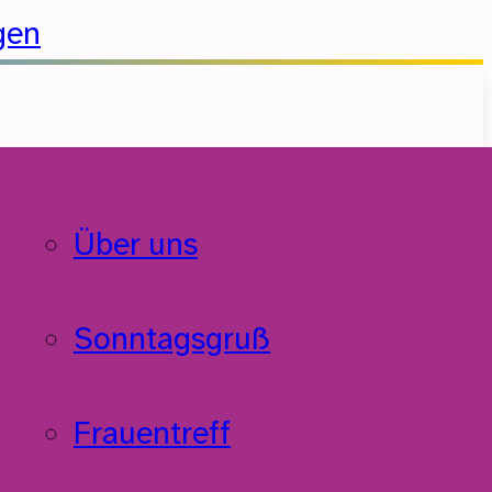
gen
Über uns
Sonntagsgruß
Frauentreff