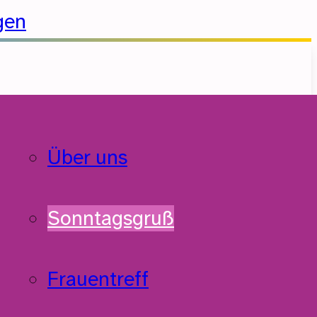
gen
Über uns
Sonntagsgruß
Frauentreff