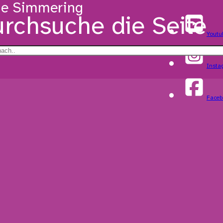
de Simmering
rchsuche die Seite
Youtu
Insta
Faceb