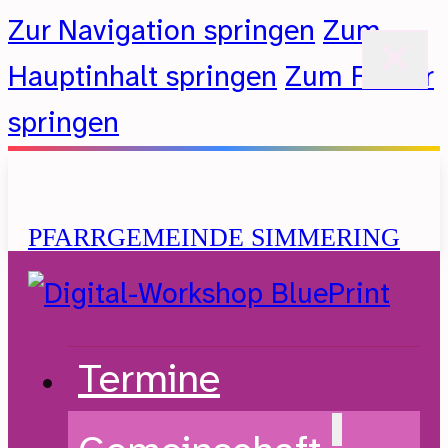
Zur Navigation springen
Zum
Hauptinhalt springen
Zum Footer
springen
PFARRGEMEINDE SIMMERING
Evangelische Kirche A.B.
Termine