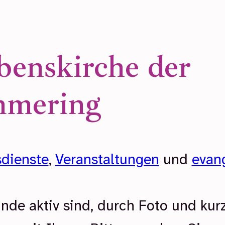
enskirche der
mmering
sdienste
,
Veranstaltungen
und
evan
.
de aktiv sind, durch Foto und kurz