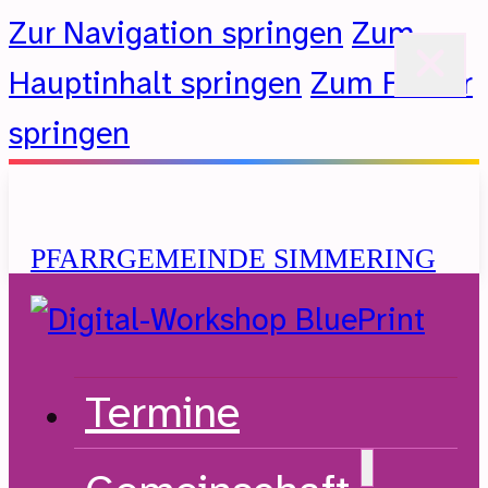
Zur Navigation springen
Zum
Hauptinhalt springen
Zum Footer
springen
PFARRGEMEINDE SIMMERING
Evangelische Kirche A.B.
Termine