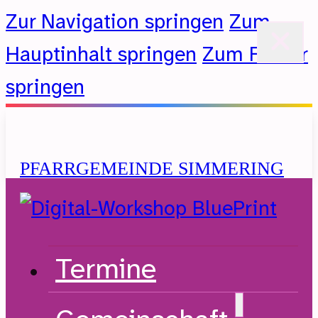
Zur Navigation springen
Zum
Hauptinhalt springen
Zum Footer
springen
PFARRGEMEINDE SIMMERING
Evangelische Kirche A.B.
Termine