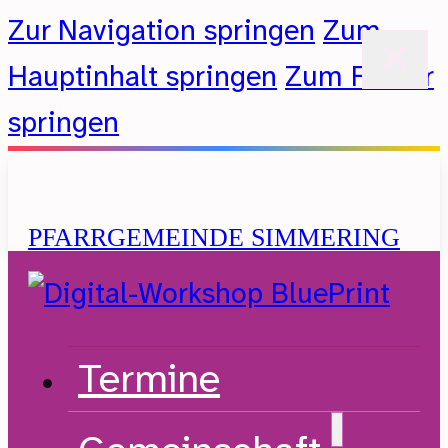
Zur Navigation springen
Zum
Hauptinhalt springen
Zum Footer
springen
PFARRGEMEINDE SIMMERING
Evangelische Kirche A.B.
Termine